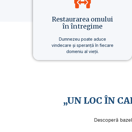
Restaurarea omului
în întregime
Dumnezeu poate aduce
vindecare și speranță în fiecare
domeniu al vieții.
Nu vorbim doar despre credință,
ci despre un stil de viață care
aduce o schimbare reală – în
sănătate, în gândire și în scopul
vieții.
„UN LOC ÎN C
Descoperă bazele 