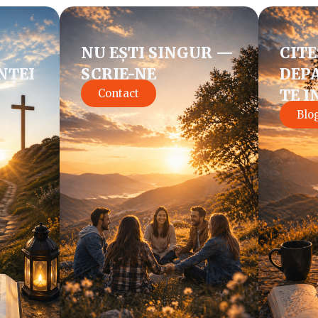
NU EȘTI SINGUR —
CITE
NȚEI
SCRIE-NE
DEPA
TE I
Contact
Blo