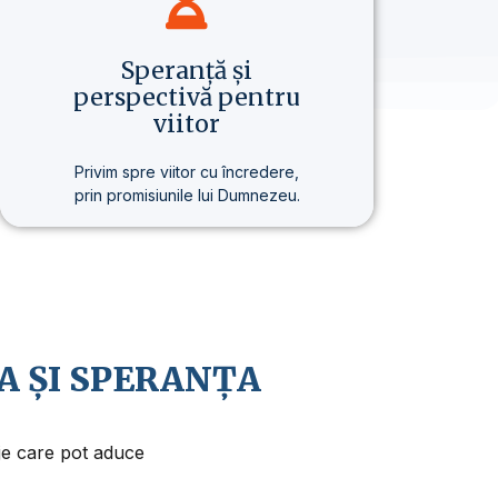
Speranță și
perspectivă pentru
viitor
Privim spre viitor cu încredere,
prin promisiunile lui Dumnezeu.
Credem în revenirea apropiată a
lui Isus Hristos și în faptul că viața
are un sens și un scop mai
profund.
A ȘI SPERANȚA
aje care pot aduce