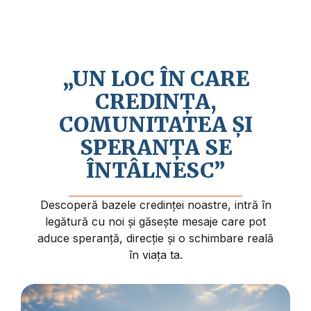
Credem în revenirea apropiată a lui Isus
Hristos și în faptul că viața are un sens și
un scop mai profund.
„UN LOC ÎN CARE
CREDINȚA,
COMUNITATEA ȘI
SPERANȚA SE
ÎNTÂLNESC”
Descoperă bazele credinței noastre, intră în
legătură cu noi și găsește mesaje care pot
aduce speranță, direcție și o schimbare reală
în viața ta.