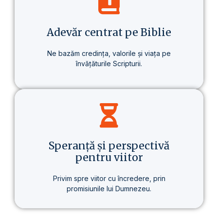
despre un stil de viață care aduce o
schimbare reală – în sănătate, în gândire
și în scopul vieții.
Adevăr centrat pe Biblie
Ne bazăm credința, valorile și viața pe
învățăturile Scripturii.
Baza tuturor învățăturilor noastre este
Biblia – prezentată clar, consecvent și pe
înțelesul fiecăruia.
Speranță și perspectivă
pentru viitor
Privim spre viitor cu încredere, prin
promisiunile lui Dumnezeu.