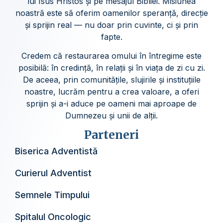
lui Isus Hristos și pe mesajul Bibliei. Misiunea
noastră este să oferim oamenilor speranță, direcție
și sprijin real — nu doar prin cuvinte, ci și prin
fapte.
Credem că restaurarea omului în întregime este
posibilă: în credință, în relații și în viața de zi cu zi.
De aceea, prin comunitățile, slujirile și instituțiile
noastre, lucrăm pentru a crea valoare, a oferi
sprijin și a-i aduce pe oameni mai aproape de
Dumnezeu și unii de alții.
Parteneri
Biserica Adventistă
Curierul Adventist
Semnele Timpului
Spitalul Oncologic