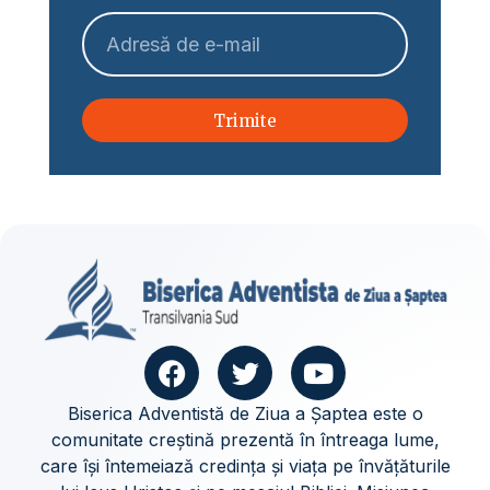
Trimite
Biserica Adventistă de Ziua a Șaptea este o
comunitate creștină prezentă în întreaga lume,
care își întemeiază credința și viața pe învățăturile