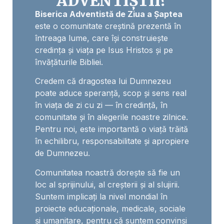
ADVENTIȘTII?
Biserica Adventistă de Ziua a Șaptea
este o comunitate creștină prezentă în
întreaga lume, care își construiește
credința și viața pe Isus Hristos și pe
învățăturile Bibliei.
Credem că dragostea lui Dumnezeu
poate aduce speranță, scop și sens real
în viața de zi cu zi — în credință, în
comunitate și în alegerile noastre zilnice.
Pentru noi, este importantă o viață trăită
în echilibru, responsabilitate și apropiere
de Dumnezeu.
Comunitatea noastră dorește să fie un
loc al sprijinului, al creșterii și al slujirii.
Suntem implicați la nivel mondial în
proiecte educaționale, medicale, sociale
și umanitare, pentru că suntem convinși