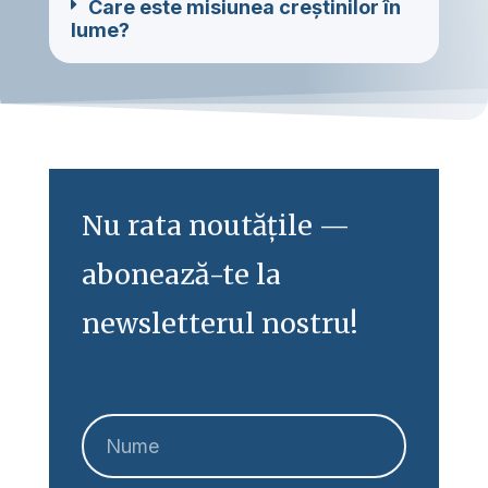
Care este misiunea creștinilor în
lume?
Nu rata noutățile —
abonează-te la
newsletterul nostru!