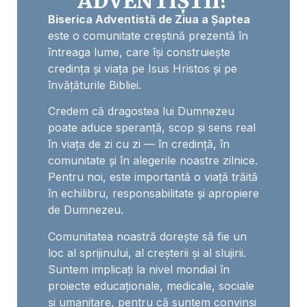
ADVENTIȘTII?
Biserica Adventistă de Ziua a Șaptea
este o comunitate creștină prezentă în
întreaga lume, care își construiește
credința și viața pe Isus Hristos și pe
învățăturile Bibliei.
Credem că dragostea lui Dumnezeu
poate aduce speranță, scop și sens real
în viața de zi cu zi — în credință, în
comunitate și în alegerile noastre zilnice.
Pentru noi, este importantă o viață trăită
în echilibru, responsabilitate și apropiere
de Dumnezeu.
Comunitatea noastră dorește să fie un
loc al sprijinului, al creșterii și al slujirii.
Suntem implicați la nivel mondial în
proiecte educaționale, medicale, sociale
și umanitare, pentru că suntem convinși