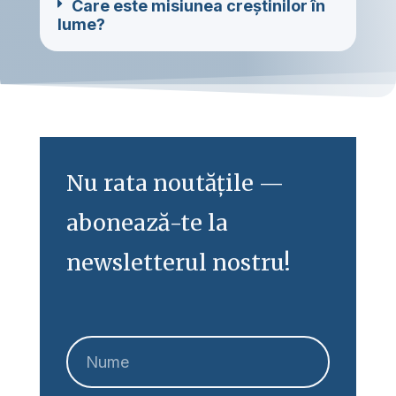
Care este misiunea creștinilor în
lume?
Nu rata noutățile —
abonează-te la
newsletterul nostru!