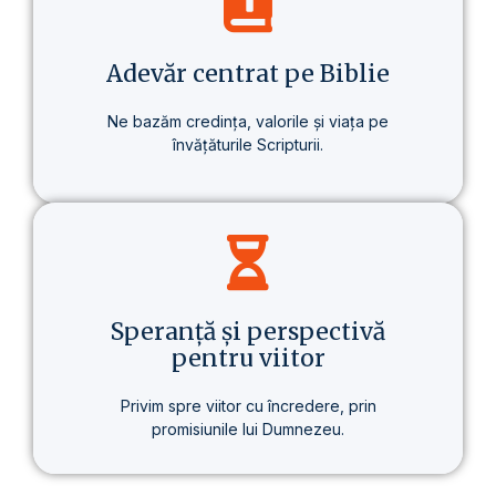
despre un stil de viață care aduce o
schimbare reală – în sănătate, în gândire
și în scopul vieții.
Adevăr centrat pe Biblie
Ne bazăm credința, valorile și viața pe
învățăturile Scripturii.
Baza tuturor învățăturilor noastre este
Biblia – prezentată clar, consecvent și pe
înțelesul fiecăruia.
Speranță și perspectivă
pentru viitor
Privim spre viitor cu încredere, prin
promisiunile lui Dumnezeu.