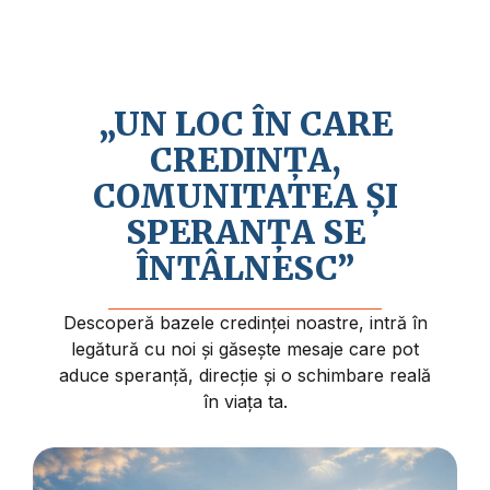
Credem în revenirea apropiată a lui Isus
Hristos și în faptul că viața are un sens și
un scop mai profund.
„UN LOC ÎN CARE
CREDINȚA,
COMUNITATEA ȘI
SPERANȚA SE
ÎNTÂLNESC”
Descoperă bazele credinței noastre, intră în
legătură cu noi și găsește mesaje care pot
aduce speranță, direcție și o schimbare reală
în viața ta.