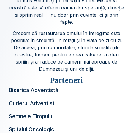
lui Isus Hristos și pe mesajul Bibliei. Misiunea
noastră este să oferim oamenilor speranță, direcție
și sprijin real — nu doar prin cuvinte, ci și prin
fapte.
Credem că restaurarea omului în întregime este
posibilă: în credință, în relații și în viața de zi cu zi.
De aceea, prin comunitățile, slujirile și instituțiile
noastre, lucrăm pentru a crea valoare, a oferi
sprijin și a-i aduce pe oameni mai aproape de
Dumnezeu și unii de alții.
Parteneri
Biserica Adventistă
Curierul Adventist
Semnele Timpului
Spitalul Oncologic