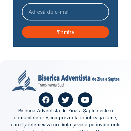
Trimite
Biserica Adventistă de Ziua a Șaptea este o
comunitate creștină prezentă în întreaga lume,
care își întemeiază credința și viața pe învățăturile