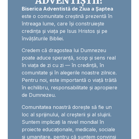
ADVENTIȘTII?
Biserica Adventistă de Ziua a Șaptea
este o comunitate creștină prezentă în
întreaga lume, care își construiește
credința și viața pe Isus Hristos și pe
învățăturile Bibliei.
Credem că dragostea lui Dumnezeu
poate aduce speranță, scop și sens real
în viața de zi cu zi — în credință, în
comunitate și în alegerile noastre zilnice.
Pentru noi, este importantă o viață trăită
în echilibru, responsabilitate și apropiere
de Dumnezeu.
Comunitatea noastră dorește să fie un
loc al sprijinului, al creșterii și al slujirii.
Suntem implicați la nivel mondial în
proiecte educaționale, medicale, sociale
și umanitare, pentru că suntem convinși