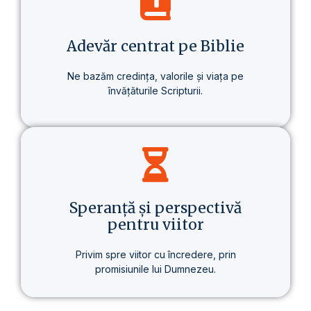
despre un stil de viață care aduce o
schimbare reală – în sănătate, în gândire
și în scopul vieții.
Adevăr centrat pe Biblie
Ne bazăm credința, valorile și viața pe
învățăturile Scripturii.
Baza tuturor învățăturilor noastre este
Biblia – prezentată clar, consecvent și pe
înțelesul fiecăruia.
Speranță și perspectivă
pentru viitor
Privim spre viitor cu încredere, prin
promisiunile lui Dumnezeu.