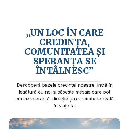
Credem în revenirea apropiată a lui Isus
Hristos și în faptul că viața are un sens și
un scop mai profund.
„UN LOC ÎN CARE
CREDINȚA,
COMUNITATEA ȘI
SPERANȚA SE
ÎNTÂLNESC”
Descoperă bazele credinței noastre, intră în
legătură cu noi și găsește mesaje care pot
aduce speranță, direcție și o schimbare reală
în viața ta.