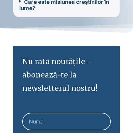
Care este misiunea creștinilor în
lume?
Nu rata noutățile —
abonează-te la
newsletterul nostru!