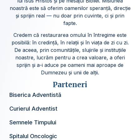
lui Isus Hristos și pe mesajul Bibliei. Misiunea
noastră este să oferim oamenilor speranță, direcție
și sprijin real — nu doar prin cuvinte, ci și prin
fapte.
Credem că restaurarea omului în întregime este
posibilă: în credință, în relații și în viața de zi cu zi.
De aceea, prin comunitățile, slujirile și instituțiile
noastre, lucrăm pentru a crea valoare, a oferi
sprijin și a-i aduce pe oameni mai aproape de
Dumnezeu și unii de alții.
Parteneri
Biserica Adventistă
Curierul Adventist
Semnele Timpului
Spitalul Oncologic