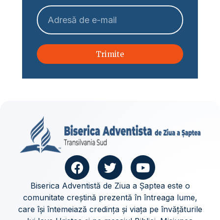
Trimite
Biserica Adventistă de Ziua a Șaptea este o
comunitate creștină prezentă în întreaga lume,
care își întemeiază credința și viața pe învățăturile