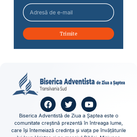
Trimite
Biserica Adventistă de Ziua a Șaptea este o
comunitate creștină prezentă în întreaga lume,
care își întemeiază credința și viața pe învățăturile