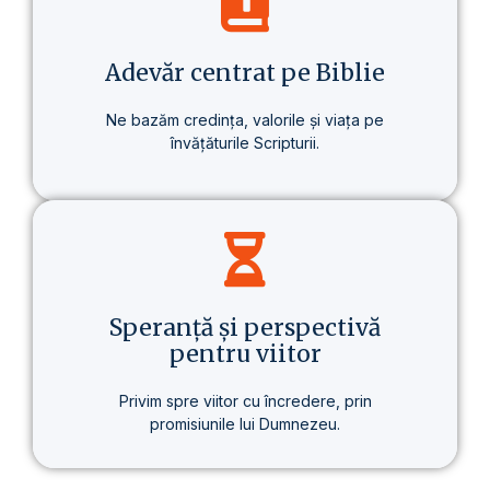
despre un stil de viață care aduce o
schimbare reală – în sănătate, în gândire
și în scopul vieții.
Adevăr centrat pe Biblie
Ne bazăm credința, valorile și viața pe
învățăturile Scripturii.
Baza tuturor învățăturilor noastre este
Biblia – prezentată clar, consecvent și pe
înțelesul fiecăruia.
Speranță și perspectivă
pentru viitor
Privim spre viitor cu încredere, prin
promisiunile lui Dumnezeu.