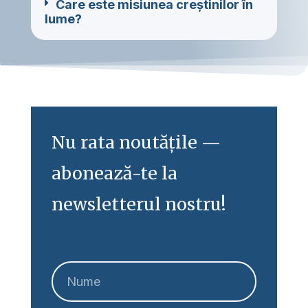
Care este misiunea creștinilor în
lume?
Nu rata noutățile —
abonează-te la
newsletterul nostru!