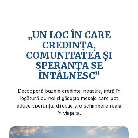
Credem în revenirea apropiată a lui Isus
Hristos și în faptul că viața are un sens și
un scop mai profund.
„UN LOC ÎN CARE
CREDINȚA,
COMUNITATEA ȘI
SPERANȚA SE
ÎNTÂLNESC”
Descoperă bazele credinței noastre, intră în
legătură cu noi și găsește mesaje care pot
aduce speranță, direcție și o schimbare reală
în viața ta.