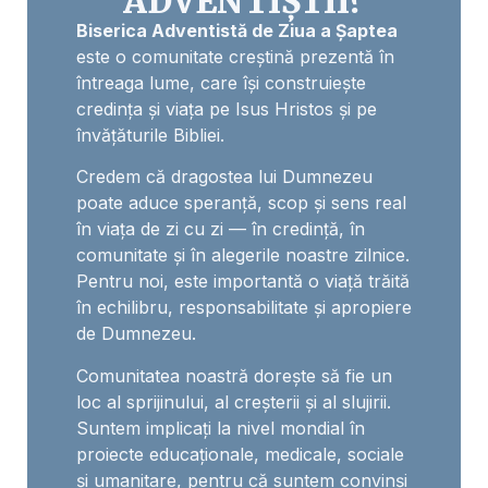
ADVENTIȘTII?
Biserica Adventistă de Ziua a Șaptea
este o comunitate creștină prezentă în
întreaga lume, care își construiește
credința și viața pe Isus Hristos și pe
învățăturile Bibliei.
Credem că dragostea lui Dumnezeu
poate aduce speranță, scop și sens real
în viața de zi cu zi — în credință, în
comunitate și în alegerile noastre zilnice.
Pentru noi, este importantă o viață trăită
în echilibru, responsabilitate și apropiere
de Dumnezeu.
Comunitatea noastră dorește să fie un
loc al sprijinului, al creșterii și al slujirii.
Suntem implicați la nivel mondial în
proiecte educaționale, medicale, sociale
și umanitare, pentru că suntem convinși