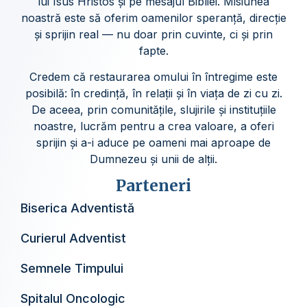
lui Isus Hristos și pe mesajul Bibliei. Misiunea
noastră este să oferim oamenilor speranță, direcție
și sprijin real — nu doar prin cuvinte, ci și prin
fapte.
Credem că restaurarea omului în întregime este
posibilă: în credință, în relații și în viața de zi cu zi.
De aceea, prin comunitățile, slujirile și instituțiile
noastre, lucrăm pentru a crea valoare, a oferi
sprijin și a-i aduce pe oameni mai aproape de
Dumnezeu și unii de alții.
Parteneri
Biserica Adventistă
Curierul Adventist
Semnele Timpului
Spitalul Oncologic