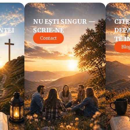
NU EȘTI SINGUR —
CITE
NȚEI
SCRIE-NE
DEPA
TE I
Contact
Blo