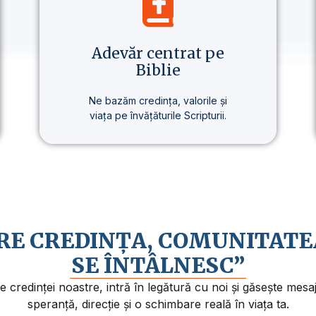
Adevăr centrat pe
Biblie
Ne bazăm credința, valorile și
viața pe învățăturile Scripturii.
Baza tuturor învățăturilor noastre
este Biblia – prezentată clar,
consecvent și pe înțelesul
fiecăruia.
ARE CREDINȚA, COMUNITATE
SE ÎNTÂLNESC”
credinței noastre, intră în legătură cu noi și găsește mes
speranță, direcție și o schimbare reală în viața ta.