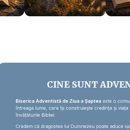
CINE SUNT ADVEN
Biserica Adventistă de Ziua a Șaptea
este o comun
întreaga lume, care își construiește credința și viața
învățăturile Bibliei.
Credem că dragostea lui Dumnezeu poate aduce sper