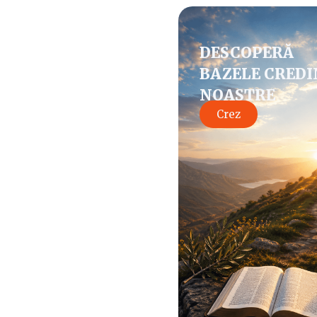
DESCOPERĂ
BAZELE CREDI
NOASTRE
Crez