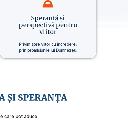
Speranță și
perspectivă pentru
viitor
Privim spre viitor cu încredere,
prin promisiunile lui Dumnezeu.
Credem în revenirea apropiată a
lui Isus Hristos și în faptul că viața
are un sens și un scop mai
profund.
A ȘI SPERANȚA
aje care pot aduce