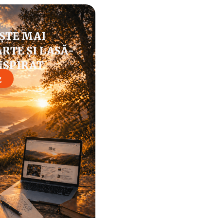
ȘTE MAI
RTE ȘI LASĂ-
NSPIRAT
g