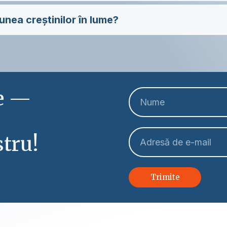
unea creștinilor în lume?
le —
tru!
Trimite