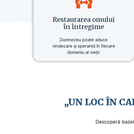
Restaurarea omului
în întregime
Dumnezeu poate aduce
vindecare și speranță în fiecare
domeniu al vieții.
Nu vorbim doar despre credință,
ci despre un stil de viață care
aduce o schimbare reală – în
sănătate, în gândire și în scopul
vieții.
„UN LOC ÎN C
Descoperă bazele 