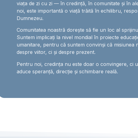
viața de zi cu zi — în credință, în comunitate și în al
noi, este importantă o viață trăită în echilibru, respo
Dumnezeu.
Comunitatea noastră dorește să fie un loc al sprijinului,
Suntem implicați la nivel mondial în proiecte educați
umanitare, pentru că suntem convinși că misiunea 
despre viitor, ci și despre prezent.
Pentru noi, credința nu este doar o convingere, ci 
aduce speranță, direcție și schimbare reală.