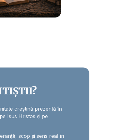
TIȘTII?
itate creștină prezentă în
 pe Isus Hristos și pe
anță, scop și sens real în