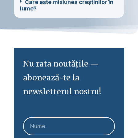
Care este misiunea creștinilor în
lume?
Nu rata noutățile —
abonează-te la
newsletterul nostru!