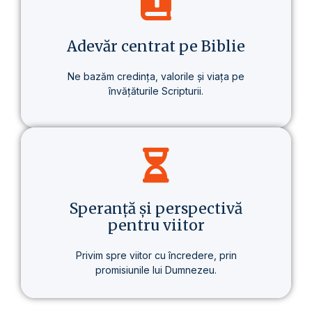
despre un stil de viață care aduce o
schimbare reală – în sănătate, în gândire
și în scopul vieții.
Adevăr centrat pe Biblie
Ne bazăm credința, valorile și viața pe
învățăturile Scripturii.
Baza tuturor învățăturilor noastre este
Biblia – prezentată clar, consecvent și pe
înțelesul fiecăruia.
Speranță și perspectivă
pentru viitor
Privim spre viitor cu încredere, prin
promisiunile lui Dumnezeu.