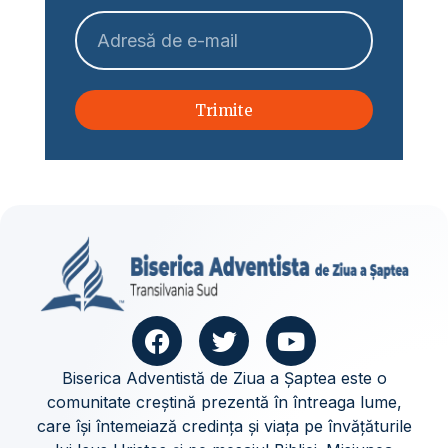
Trimite
Biserica Adventistă de Ziua a Șaptea este o
comunitate creștină prezentă în întreaga lume,
care își întemeiază credința și viața pe învățăturile