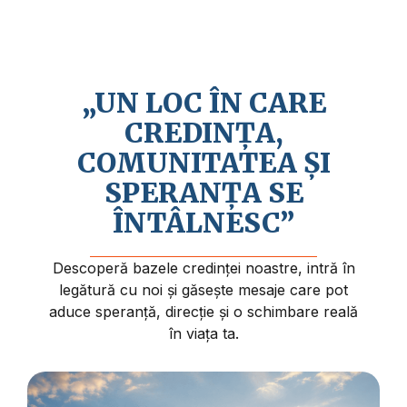
Credem în revenirea apropiată a lui Isus
Hristos și în faptul că viața are un sens și
un scop mai profund.
„UN LOC ÎN CARE
CREDINȚA,
COMUNITATEA ȘI
SPERANȚA SE
ÎNTÂLNESC”
Descoperă bazele credinței noastre, intră în
legătură cu noi și găsește mesaje care pot
aduce speranță, direcție și o schimbare reală
în viața ta.