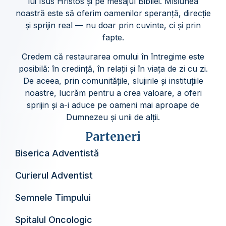
lui Isus Hristos și pe mesajul Bibliei. Misiunea
noastră este să oferim oamenilor speranță, direcție
și sprijin real — nu doar prin cuvinte, ci și prin
fapte.
Credem că restaurarea omului în întregime este
posibilă: în credință, în relații și în viața de zi cu zi.
De aceea, prin comunitățile, slujirile și instituțiile
noastre, lucrăm pentru a crea valoare, a oferi
sprijin și a-i aduce pe oameni mai aproape de
Dumnezeu și unii de alții.
Parteneri
Biserica Adventistă
Curierul Adventist
Semnele Timpului
Spitalul Oncologic