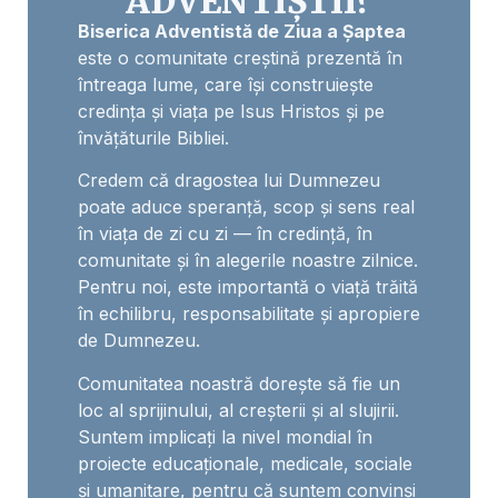
ADVENTIȘTII?
Biserica Adventistă de Ziua a Șaptea
este o comunitate creștină prezentă în
întreaga lume, care își construiește
credința și viața pe Isus Hristos și pe
învățăturile Bibliei.
Credem că dragostea lui Dumnezeu
poate aduce speranță, scop și sens real
în viața de zi cu zi — în credință, în
comunitate și în alegerile noastre zilnice.
Pentru noi, este importantă o viață trăită
în echilibru, responsabilitate și apropiere
de Dumnezeu.
Comunitatea noastră dorește să fie un
loc al sprijinului, al creșterii și al slujirii.
Suntem implicați la nivel mondial în
proiecte educaționale, medicale, sociale
și umanitare, pentru că suntem convinși