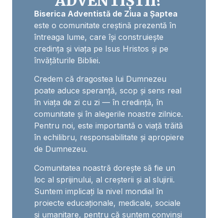
ADVENTIȘTII?
Biserica Adventistă de Ziua a Șaptea
este o comunitate creștină prezentă în
întreaga lume, care își construiește
credința și viața pe Isus Hristos și pe
învățăturile Bibliei.
Credem că dragostea lui Dumnezeu
poate aduce speranță, scop și sens real
în viața de zi cu zi — în credință, în
comunitate și în alegerile noastre zilnice.
Pentru noi, este importantă o viață trăită
în echilibru, responsabilitate și apropiere
de Dumnezeu.
Comunitatea noastră dorește să fie un
loc al sprijinului, al creșterii și al slujirii.
Suntem implicați la nivel mondial în
proiecte educaționale, medicale, sociale
și umanitare, pentru că suntem convinși