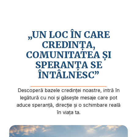
Credem în revenirea apropiată a lui Isus
Hristos și în faptul că viața are un sens și
un scop mai profund.
„UN LOC ÎN CARE
CREDINȚA,
COMUNITATEA ȘI
SPERANȚA SE
ÎNTÂLNESC”
Descoperă bazele credinței noastre, intră în
legătură cu noi și găsește mesaje care pot
aduce speranță, direcție și o schimbare reală
în viața ta.