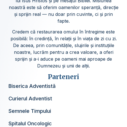
lui Isus Hristos și pe mesajul Bibliei. Misiunea
noastră este să oferim oamenilor speranță, direcție
și sprijin real — nu doar prin cuvinte, ci și prin
fapte.
Credem că restaurarea omului în întregime este
posibilă: în credință, în relații și în viața de zi cu zi.
De aceea, prin comunitățile, slujirile și instituțiile
noastre, lucrăm pentru a crea valoare, a oferi
sprijin și a-i aduce pe oameni mai aproape de
Dumnezeu și unii de alții.
Parteneri
Biserica Adventistă
Curierul Adventist
Semnele Timpului
Spitalul Oncologic