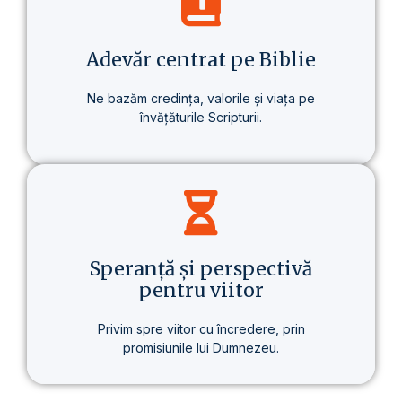
despre un stil de viață care aduce o
schimbare reală – în sănătate, în gândire
și în scopul vieții.
Adevăr centrat pe Biblie
Ne bazăm credința, valorile și viața pe
învățăturile Scripturii.
Baza tuturor învățăturilor noastre este
Biblia – prezentată clar, consecvent și pe
înțelesul fiecăruia.
Speranță și perspectivă
pentru viitor
Privim spre viitor cu încredere, prin
promisiunile lui Dumnezeu.