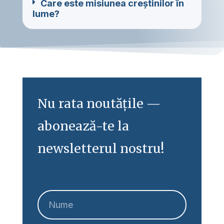
Care este misiunea creștinilor în
lume?
Nu rata noutățile —
abonează-te la
newsletterul nostru!