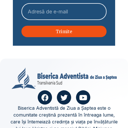
Trimite
Biserica Adventistă de Ziua a Șaptea este o
comunitate creștină prezentă în întreaga lume,
care își întemeiază credința și viața pe învățăturile