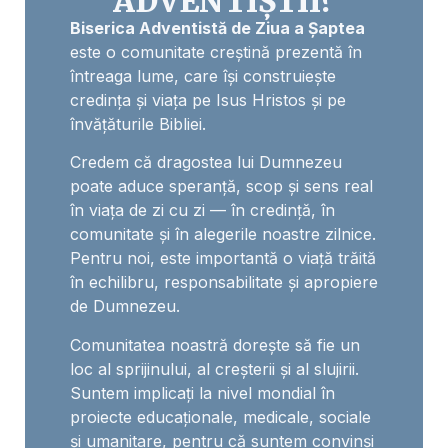
ADVENTIȘTII?
Biserica Adventistă de Ziua a Șaptea
este o comunitate creștină prezentă în
întreaga lume, care își construiește
credința și viața pe Isus Hristos și pe
învățăturile Bibliei.
Credem că dragostea lui Dumnezeu
poate aduce speranță, scop și sens real
în viața de zi cu zi — în credință, în
comunitate și în alegerile noastre zilnice.
Pentru noi, este importantă o viață trăită
în echilibru, responsabilitate și apropiere
de Dumnezeu.
Comunitatea noastră dorește să fie un
loc al sprijinului, al creșterii și al slujirii.
Suntem implicați la nivel mondial în
proiecte educaționale, medicale, sociale
și umanitare, pentru că suntem convinși