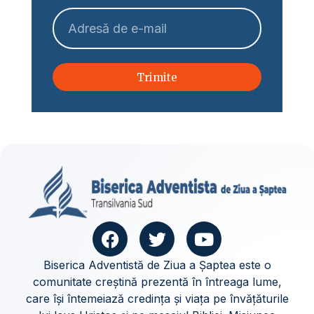
Trimite
Biserica Adventistă de Ziua a Șaptea este o
comunitate creștină prezentă în întreaga lume,
care își întemeiază credința și viața pe învățăturile