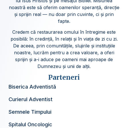
lui Isus Hristos și pe mesajul Bibliei. Misiunea
noastră este să oferim oamenilor speranță, direcție
și sprijin real — nu doar prin cuvinte, ci și prin
fapte.
Credem că restaurarea omului în întregime este
posibilă: în credință, în relații și în viața de zi cu zi.
De aceea, prin comunitățile, slujirile și instituțiile
noastre, lucrăm pentru a crea valoare, a oferi
sprijin și a-i aduce pe oameni mai aproape de
Dumnezeu și unii de alții.
Parteneri
Biserica Adventistă
Curierul Adventist
Semnele Timpului
Spitalul Oncologic