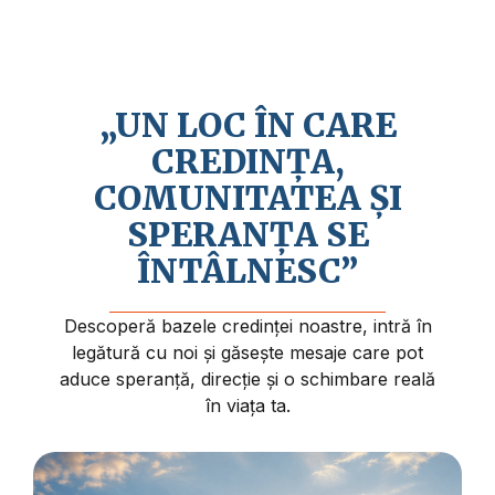
Credem în revenirea apropiată a lui Isus
Hristos și în faptul că viața are un sens și
un scop mai profund.
„UN LOC ÎN CARE
CREDINȚA,
COMUNITATEA ȘI
SPERANȚA SE
ÎNTÂLNESC”
Descoperă bazele credinței noastre, intră în
legătură cu noi și găsește mesaje care pot
aduce speranță, direcție și o schimbare reală
în viața ta.