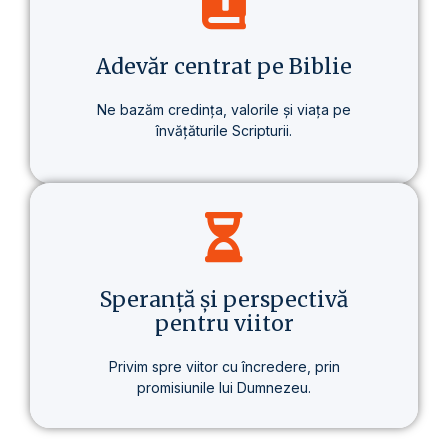
despre un stil de viață care aduce o
schimbare reală – în sănătate, în gândire
și în scopul vieții.
Adevăr centrat pe Biblie
Ne bazăm credința, valorile și viața pe
învățăturile Scripturii.
Baza tuturor învățăturilor noastre este
Biblia – prezentată clar, consecvent și pe
înțelesul fiecăruia.
Speranță și perspectivă
pentru viitor
Privim spre viitor cu încredere, prin
promisiunile lui Dumnezeu.