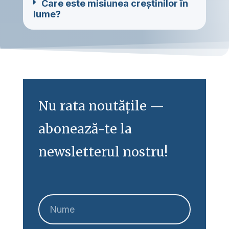
Care este misiunea creștinilor în
lume?
Nu rata noutățile —
abonează-te la
newsletterul nostru!