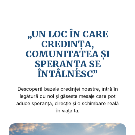
Credem în revenirea apropiată a lui Isus
Hristos și în faptul că viața are un sens și
un scop mai profund.
„UN LOC ÎN CARE
CREDINȚA,
COMUNITATEA ȘI
SPERANȚA SE
ÎNTÂLNESC”
Descoperă bazele credinței noastre, intră în
legătură cu noi și găsește mesaje care pot
aduce speranță, direcție și o schimbare reală
în viața ta.