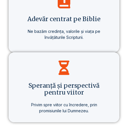
despre un stil de viață care aduce o
schimbare reală – în sănătate, în gândire
și în scopul vieții.
Adevăr centrat pe Biblie
Ne bazăm credința, valorile și viața pe
învățăturile Scripturii.
Baza tuturor învățăturilor noastre este
Biblia – prezentată clar, consecvent și pe
înțelesul fiecăruia.
Speranță și perspectivă
pentru viitor
Privim spre viitor cu încredere, prin
promisiunile lui Dumnezeu.