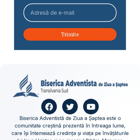
Trimite
Biserica Adventistă de Ziua a Șaptea este o
comunitate creștină prezentă în întreaga lume,
care își întemeiază credința și viața pe învățăturile