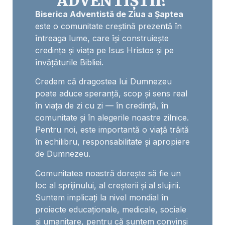
ADVENTIȘTII?
Biserica Adventistă de Ziua a Șaptea
este o comunitate creștină prezentă în
întreaga lume, care își construiește
credința și viața pe Isus Hristos și pe
învățăturile Bibliei.
Credem că dragostea lui Dumnezeu
poate aduce speranță, scop și sens real
în viața de zi cu zi — în credință, în
comunitate și în alegerile noastre zilnice.
Pentru noi, este importantă o viață trăită
în echilibru, responsabilitate și apropiere
de Dumnezeu.
Comunitatea noastră dorește să fie un
loc al sprijinului, al creșterii și al slujirii.
Suntem implicați la nivel mondial în
proiecte educaționale, medicale, sociale
și umanitare, pentru că suntem convinși