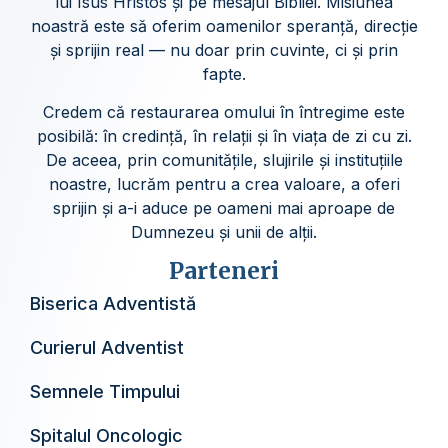
lui Isus Hristos și pe mesajul Bibliei. Misiunea
noastră este să oferim oamenilor speranță, direcție
și sprijin real — nu doar prin cuvinte, ci și prin
fapte.
Credem că restaurarea omului în întregime este
posibilă: în credință, în relații și în viața de zi cu zi.
De aceea, prin comunitățile, slujirile și instituțiile
noastre, lucrăm pentru a crea valoare, a oferi
sprijin și a-i aduce pe oameni mai aproape de
Dumnezeu și unii de alții.
Parteneri
Biserica Adventistă
Curierul Adventist
Semnele Timpului
Spitalul Oncologic