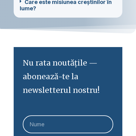
Care este misiunea creștinilor în
lume?
Nu rata noutățile —
abonează-te la
newsletterul nostru!