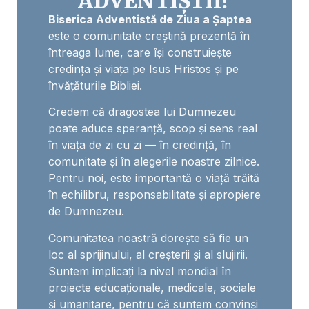
ADVENTIȘTII?
Biserica Adventistă de Ziua a Șaptea
este o comunitate creștină prezentă în
întreaga lume, care își construiește
credința și viața pe Isus Hristos și pe
învățăturile Bibliei.
Credem că dragostea lui Dumnezeu
poate aduce speranță, scop și sens real
în viața de zi cu zi — în credință, în
comunitate și în alegerile noastre zilnice.
Pentru noi, este importantă o viață trăită
în echilibru, responsabilitate și apropiere
de Dumnezeu.
Comunitatea noastră dorește să fie un
loc al sprijinului, al creșterii și al slujirii.
Suntem implicați la nivel mondial în
proiecte educaționale, medicale, sociale
și umanitare, pentru că suntem convinși