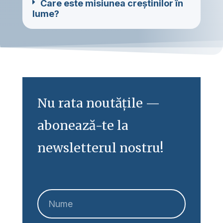
Care este misiunea creștinilor în
lume?
Nu rata noutățile —
abonează-te la
newsletterul nostru!