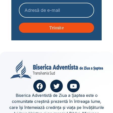
Trimite
Biserica Adventistă de Ziua a Șaptea este o
comunitate creștină prezentă în întreaga lume,
care își întemeiază credința și viața pe învățăturile