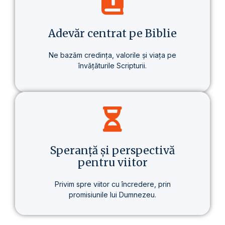
despre un stil de viață care aduce o
schimbare reală – în sănătate, în gândire
și în scopul vieții.
Adevăr centrat pe Biblie
Ne bazăm credința, valorile și viața pe
învățăturile Scripturii.
Baza tuturor învățăturilor noastre este
Biblia – prezentată clar, consecvent și pe
înțelesul fiecăruia.
Speranță și perspectivă
pentru viitor
Privim spre viitor cu încredere, prin
promisiunile lui Dumnezeu.