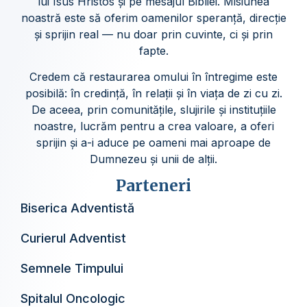
lui Isus Hristos și pe mesajul Bibliei. Misiunea
noastră este să oferim oamenilor speranță, direcție
și sprijin real — nu doar prin cuvinte, ci și prin
fapte.
Credem că restaurarea omului în întregime este
posibilă: în credință, în relații și în viața de zi cu zi.
De aceea, prin comunitățile, slujirile și instituțiile
noastre, lucrăm pentru a crea valoare, a oferi
sprijin și a-i aduce pe oameni mai aproape de
Dumnezeu și unii de alții.
Parteneri
Biserica Adventistă
Curierul Adventist
Semnele Timpului
Spitalul Oncologic