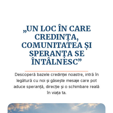
Credem în revenirea apropiată a lui Isus
Hristos și în faptul că viața are un sens și
un scop mai profund.
„UN LOC ÎN CARE
CREDINȚA,
COMUNITATEA ȘI
SPERANȚA SE
ÎNTÂLNESC”
Descoperă bazele credinței noastre, intră în
legătură cu noi și găsește mesaje care pot
aduce speranță, direcție și o schimbare reală
în viața ta.