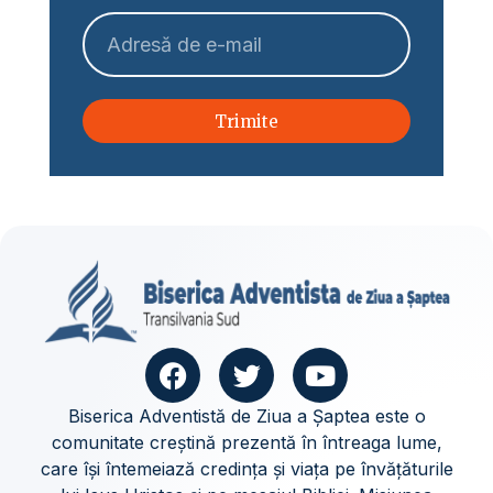
Trimite
Biserica Adventistă de Ziua a Șaptea este o
comunitate creștină prezentă în întreaga lume,
care își întemeiază credința și viața pe învățăturile