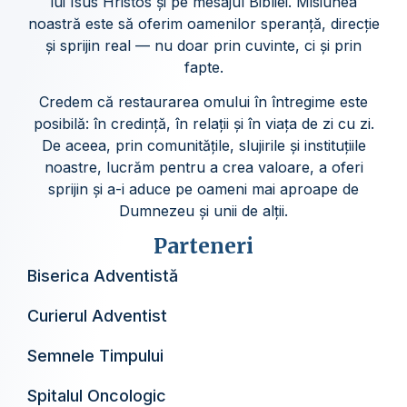
lui Isus Hristos și pe mesajul Bibliei. Misiunea
noastră este să oferim oamenilor speranță, direcție
și sprijin real — nu doar prin cuvinte, ci și prin
fapte.
Credem că restaurarea omului în întregime este
posibilă: în credință, în relații și în viața de zi cu zi.
De aceea, prin comunitățile, slujirile și instituțiile
noastre, lucrăm pentru a crea valoare, a oferi
sprijin și a-i aduce pe oameni mai aproape de
Dumnezeu și unii de alții.
Parteneri
Biserica Adventistă
Curierul Adventist
Semnele Timpului
Spitalul Oncologic