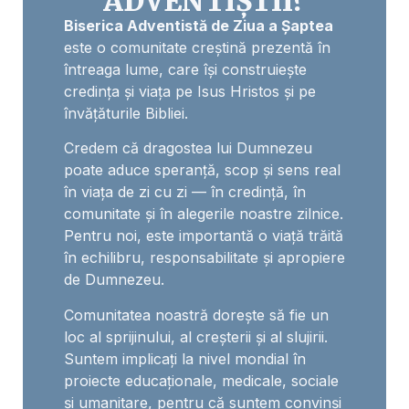
ADVENTIȘTII?
Biserica Adventistă de Ziua a Șaptea
este o comunitate creștină prezentă în
întreaga lume, care își construiește
credința și viața pe Isus Hristos și pe
învățăturile Bibliei.
Credem că dragostea lui Dumnezeu
poate aduce speranță, scop și sens real
în viața de zi cu zi — în credință, în
comunitate și în alegerile noastre zilnice.
Pentru noi, este importantă o viață trăită
în echilibru, responsabilitate și apropiere
de Dumnezeu.
Comunitatea noastră dorește să fie un
loc al sprijinului, al creșterii și al slujirii.
Suntem implicați la nivel mondial în
proiecte educaționale, medicale, sociale
și umanitare, pentru că suntem convinși