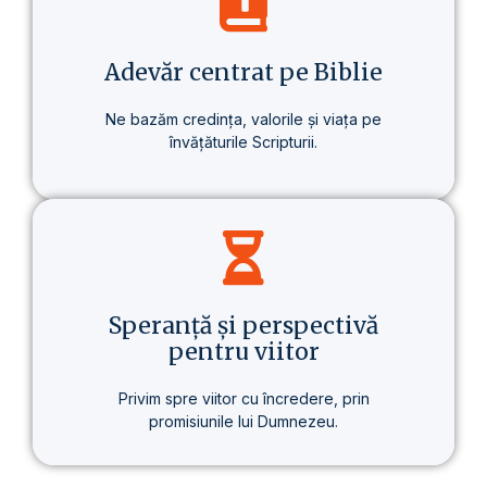
despre un stil de viață care aduce o
schimbare reală – în sănătate, în gândire
și în scopul vieții.
Adevăr centrat pe Biblie
Ne bazăm credința, valorile și viața pe
învățăturile Scripturii.
Baza tuturor învățăturilor noastre este
Biblia – prezentată clar, consecvent și pe
înțelesul fiecăruia.
Speranță și perspectivă
pentru viitor
Privim spre viitor cu încredere, prin
promisiunile lui Dumnezeu.