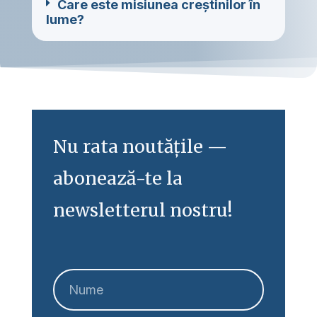
Care este misiunea creștinilor în
lume?
Nu rata noutățile —
abonează-te la
newsletterul nostru!