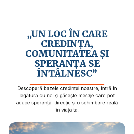
Credem în revenirea apropiată a lui Isus
Hristos și în faptul că viața are un sens și
un scop mai profund.
„UN LOC ÎN CARE
CREDINȚA,
COMUNITATEA ȘI
SPERANȚA SE
ÎNTÂLNESC”
Descoperă bazele credinței noastre, intră în
legătură cu noi și găsește mesaje care pot
aduce speranță, direcție și o schimbare reală
în viața ta.