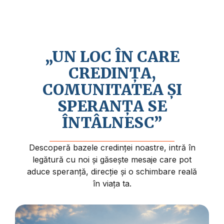
Credem în revenirea apropiată a lui Isus
Hristos și în faptul că viața are un sens și
un scop mai profund.
„UN LOC ÎN CARE
CREDINȚA,
COMUNITATEA ȘI
SPERANȚA SE
ÎNTÂLNESC”
Descoperă bazele credinței noastre, intră în
legătură cu noi și găsește mesaje care pot
aduce speranță, direcție și o schimbare reală
în viața ta.