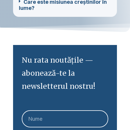
Care este misiunea creștinilor în
lume?
Nu rata noutățile —
abonează-te la
newsletterul nostru!