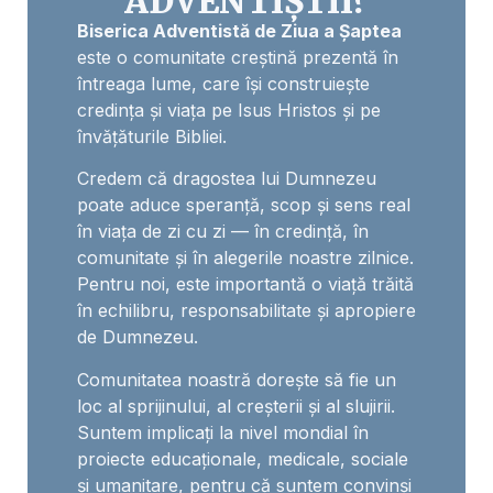
ADVENTIȘTII?
Biserica Adventistă de Ziua a Șaptea
este o comunitate creștină prezentă în
întreaga lume, care își construiește
credința și viața pe Isus Hristos și pe
învățăturile Bibliei.
Credem că dragostea lui Dumnezeu
poate aduce speranță, scop și sens real
în viața de zi cu zi — în credință, în
comunitate și în alegerile noastre zilnice.
Pentru noi, este importantă o viață trăită
în echilibru, responsabilitate și apropiere
de Dumnezeu.
Comunitatea noastră dorește să fie un
loc al sprijinului, al creșterii și al slujirii.
Suntem implicați la nivel mondial în
proiecte educaționale, medicale, sociale
și umanitare, pentru că suntem convinși