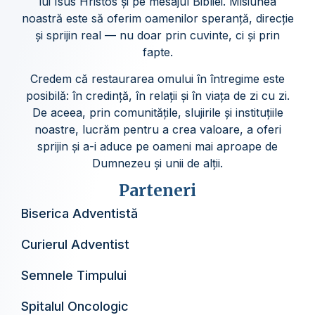
lui Isus Hristos și pe mesajul Bibliei. Misiunea
noastră este să oferim oamenilor speranță, direcție
și sprijin real — nu doar prin cuvinte, ci și prin
fapte.
Credem că restaurarea omului în întregime este
posibilă: în credință, în relații și în viața de zi cu zi.
De aceea, prin comunitățile, slujirile și instituțiile
noastre, lucrăm pentru a crea valoare, a oferi
sprijin și a-i aduce pe oameni mai aproape de
Dumnezeu și unii de alții.
Parteneri
Biserica Adventistă
Curierul Adventist
Semnele Timpului
Spitalul Oncologic