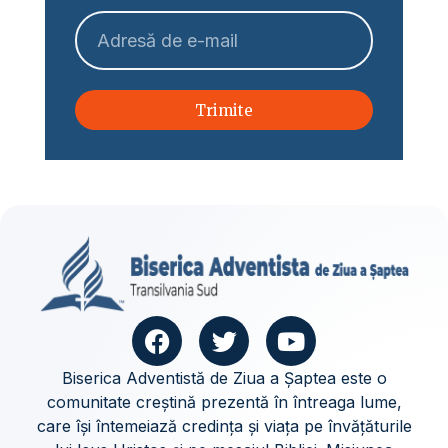
Trimite
Biserica Adventistă de Ziua a Șaptea este o
comunitate creștină prezentă în întreaga lume,
care își întemeiază credința și viața pe învățăturile