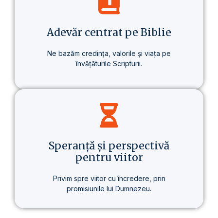
despre un stil de viață care aduce o
schimbare reală – în sănătate, în gândire
și în scopul vieții.
Adevăr centrat pe Biblie
Ne bazăm credința, valorile și viața pe
învățăturile Scripturii.
Baza tuturor învățăturilor noastre este
Biblia – prezentată clar, consecvent și pe
înțelesul fiecăruia.
Speranță și perspectivă
pentru viitor
Privim spre viitor cu încredere, prin
promisiunile lui Dumnezeu.