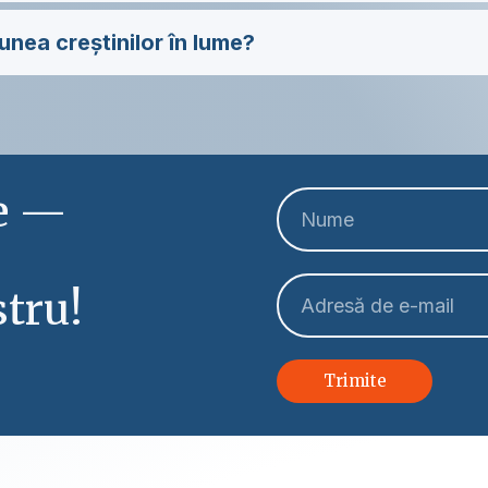
unea creștinilor în lume?
le —
tru!
Trimite