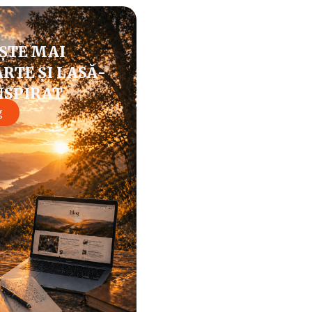
ȘTE MAI
RTE ȘI LASĂ-
NSPIRAT
g