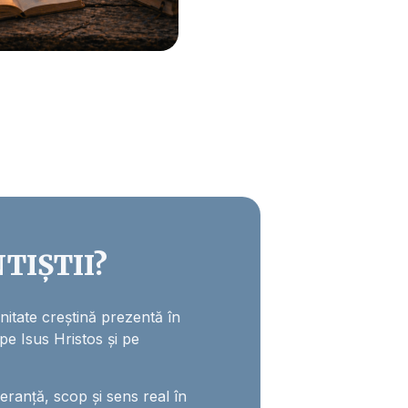
TIȘTII?
itate creștină prezentă în
 pe Isus Hristos și pe
anță, scop și sens real în