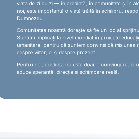
viața de zi cu zi — în credință, în comunitate și în al
noi, este importantă o viață trăită în echilibru, respo
Dumnezeu.
Comunitatea noastră dorește să fie un loc al sprijinului,
Suntem implicați la nivel mondial în proiecte educați
umanitare, pentru că suntem convinși că misiunea 
despre viitor, ci și despre prezent.
Pentru noi, credința nu este doar o convingere, ci 
aduce speranță, direcție și schimbare reală.