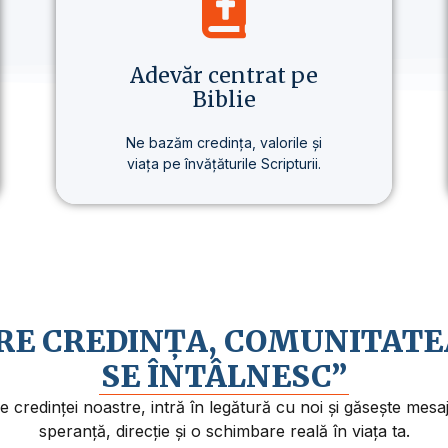
Adevăr centrat pe
Biblie
Ne bazăm credința, valorile și
viața pe învățăturile Scripturii.
Baza tuturor învățăturilor noastre
este Biblia – prezentată clar,
consecvent și pe înțelesul
fiecăruia.
ARE CREDINȚA, COMUNITATE
SE ÎNTÂLNESC”
credinței noastre, intră în legătură cu noi și găsește mes
speranță, direcție și o schimbare reală în viața ta.