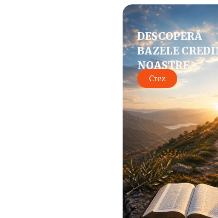
DESCOPERĂ
BAZELE CREDI
NOASTRE
Crez