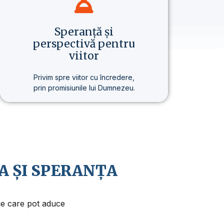
Speranță și
perspectivă pentru
viitor
Privim spre viitor cu încredere,
prin promisiunile lui Dumnezeu.
Credem în revenirea apropiată a
lui Isus Hristos și în faptul că viața
are un sens și un scop mai
profund.
A ȘI SPERANȚA
aje care pot aduce