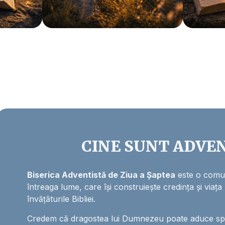
CINE SUNT ADVEN
Biserica Adventistă de Ziua a Șaptea
este o comun
întreaga lume, care își construiește credința și viața
învățăturile Bibliei.
Credem că dragostea lui Dumnezeu poate aduce sper