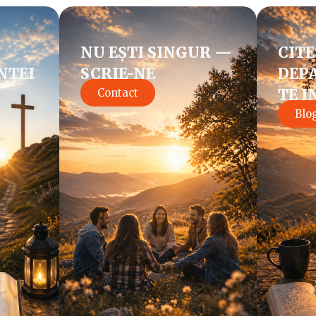
NU EȘTI SINGUR —
CITE
NȚEI
SCRIE-NE
DEPA
TE I
Contact
Blo