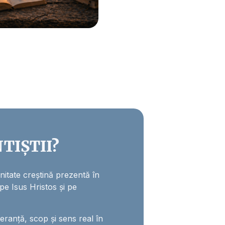
TIȘTII?
itate creștină prezentă în
 pe Isus Hristos și pe
anță, scop și sens real în