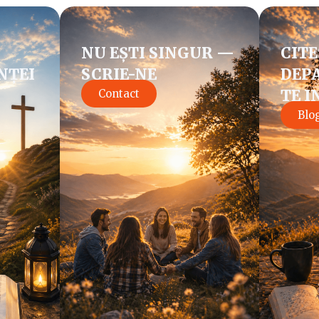
NU EȘTI SINGUR —
CITE
NȚEI
SCRIE-NE
DEPA
TE I
Contact
Blo