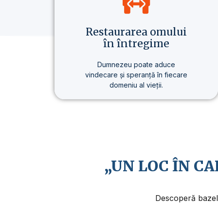
Restaurarea omului
în întregime
Dumnezeu poate aduce
vindecare și speranță în fiecare
domeniu al vieții.
Nu vorbim doar despre credință,
ci despre un stil de viață care
aduce o schimbare reală – în
sănătate, în gândire și în scopul
vieții.
„UN LOC ÎN C
Descoperă bazele 