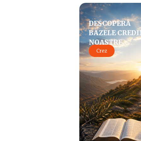
DESCOPERĂ
BAZELE CREDI
NOASTRE
Crez