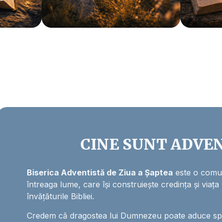
CINE SUNT ADVEN
Biserica Adventistă de Ziua a Șaptea
este o comun
întreaga lume, care își construiește credința și viața
învățăturile Bibliei.
Credem că dragostea lui Dumnezeu poate aduce sper