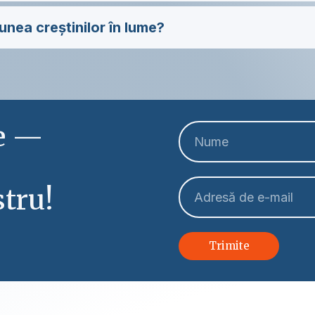
unea creștinilor în lume?
le —
tru!
Trimite