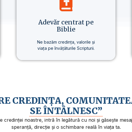
Adevăr centrat pe
Biblie
Ne bazăm credința, valorile și
viața pe învățăturile Scripturii.
Baza tuturor învățăturilor noastre
este Biblia – prezentată clar,
consecvent și pe înțelesul
fiecăruia.
ARE CREDINȚA, COMUNITATE
SE ÎNTÂLNESC”
credinței noastre, intră în legătură cu noi și găsește mes
speranță, direcție și o schimbare reală în viața ta.