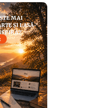
ȘTE MAI
RTE ȘI LASĂ-
NSPIRAT
g