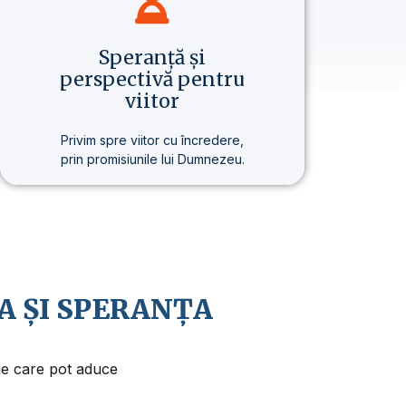
Speranță și
perspectivă pentru
viitor
Privim spre viitor cu încredere,
prin promisiunile lui Dumnezeu.
Credem în revenirea apropiată a
lui Isus Hristos și în faptul că viața
are un sens și un scop mai
profund.
A ȘI SPERANȚA
aje care pot aduce