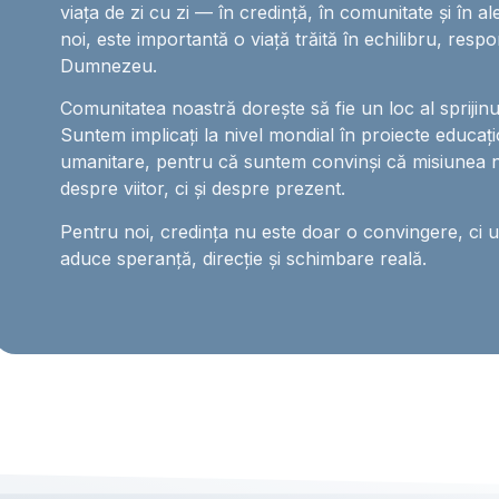
viața de zi cu zi — în credință, în comunitate și în al
noi, este importantă o viață trăită în echilibru, respo
Dumnezeu.
Comunitatea noastră dorește să fie un loc al sprijinului,
Suntem implicați la nivel mondial în proiecte educați
umanitare, pentru că suntem convinși că misiunea 
despre viitor, ci și despre prezent.
Pentru noi, credința nu este doar o convingere, ci 
aduce speranță, direcție și schimbare reală.