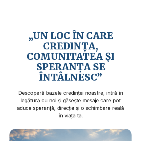
Credem în revenirea apropiată a lui Isus
Hristos și în faptul că viața are un sens și
un scop mai profund.
„UN LOC ÎN CARE
CREDINȚA,
COMUNITATEA ȘI
SPERANȚA SE
ÎNTÂLNESC”
Descoperă bazele credinței noastre, intră în
legătură cu noi și găsește mesaje care pot
aduce speranță, direcție și o schimbare reală
în viața ta.