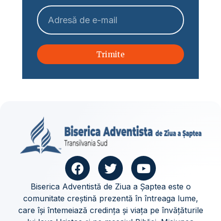
Trimite
Biserica Adventistă de Ziua a Șaptea este o
comunitate creștină prezentă în întreaga lume,
care își întemeiază credința și viața pe învățăturile