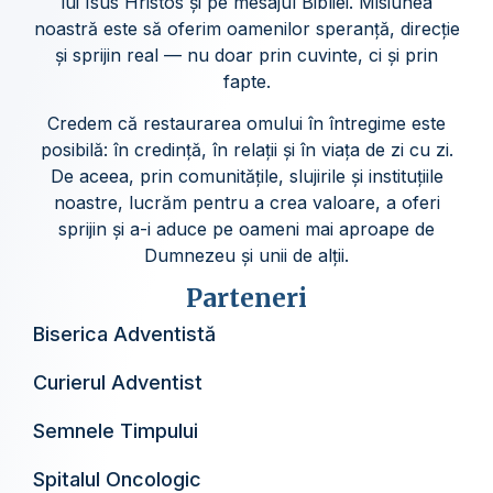
lui Isus Hristos și pe mesajul Bibliei. Misiunea
noastră este să oferim oamenilor speranță, direcție
și sprijin real — nu doar prin cuvinte, ci și prin
fapte.
Credem că restaurarea omului în întregime este
posibilă: în credință, în relații și în viața de zi cu zi.
De aceea, prin comunitățile, slujirile și instituțiile
noastre, lucrăm pentru a crea valoare, a oferi
sprijin și a-i aduce pe oameni mai aproape de
Dumnezeu și unii de alții.
Parteneri
Biserica Adventistă
Curierul Adventist
Semnele Timpului
Spitalul Oncologic