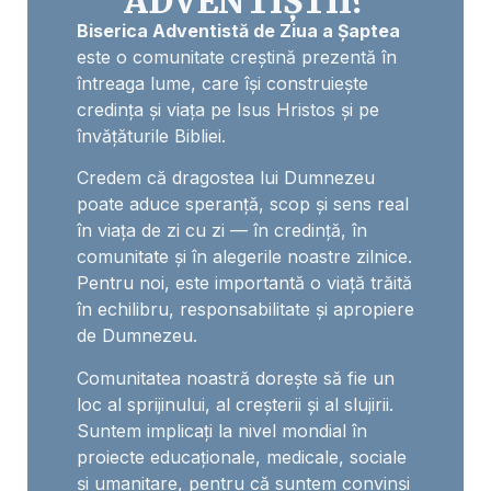
ADVENTIȘTII?
Biserica Adventistă de Ziua a Șaptea
este o comunitate creștină prezentă în
întreaga lume, care își construiește
credința și viața pe Isus Hristos și pe
învățăturile Bibliei.
Credem că dragostea lui Dumnezeu
poate aduce speranță, scop și sens real
în viața de zi cu zi — în credință, în
comunitate și în alegerile noastre zilnice.
Pentru noi, este importantă o viață trăită
în echilibru, responsabilitate și apropiere
de Dumnezeu.
Comunitatea noastră dorește să fie un
loc al sprijinului, al creșterii și al slujirii.
Suntem implicați la nivel mondial în
proiecte educaționale, medicale, sociale
și umanitare, pentru că suntem convinși