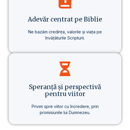
despre un stil de viață care aduce o
schimbare reală – în sănătate, în gândire
și în scopul vieții.
Adevăr centrat pe Biblie
Ne bazăm credința, valorile și viața pe
învățăturile Scripturii.
Baza tuturor învățăturilor noastre este
Biblia – prezentată clar, consecvent și pe
înțelesul fiecăruia.
Speranță și perspectivă
pentru viitor
Privim spre viitor cu încredere, prin
promisiunile lui Dumnezeu.