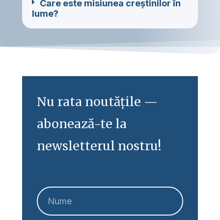
Care este misiunea creștinilor în
lume?
Nu rata noutățile —
abonează-te la
newsletterul nostru!