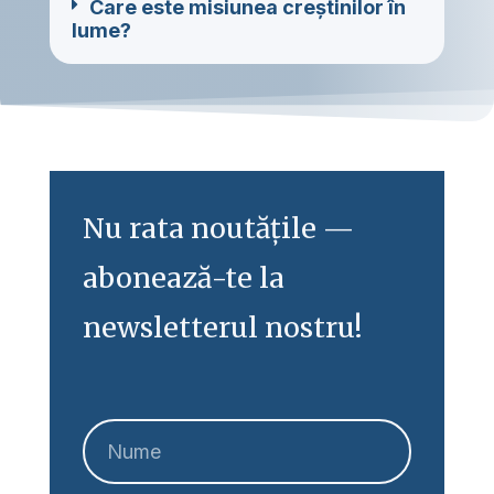
Care este misiunea creștinilor în
lume?
Nu rata noutățile —
abonează-te la
newsletterul nostru!