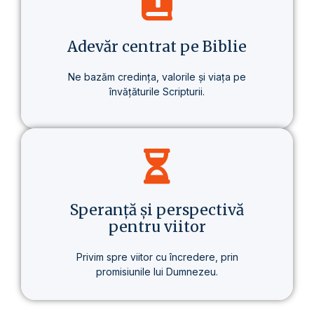
despre un stil de viață care aduce o
schimbare reală – în sănătate, în gândire
și în scopul vieții.
Adevăr centrat pe Biblie
Ne bazăm credința, valorile și viața pe
învățăturile Scripturii.
Baza tuturor învățăturilor noastre este
Biblia – prezentată clar, consecvent și pe
înțelesul fiecăruia.
Speranță și perspectivă
pentru viitor
Privim spre viitor cu încredere, prin
promisiunile lui Dumnezeu.