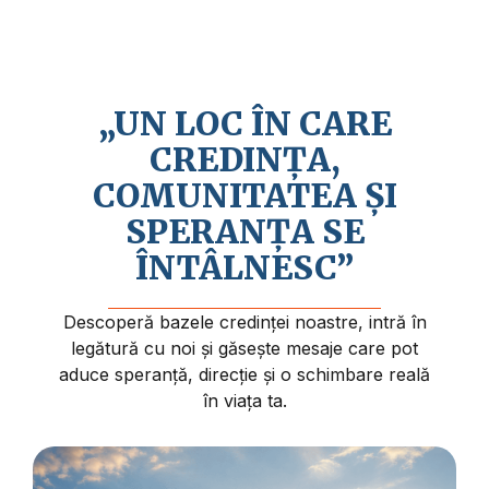
Credem în revenirea apropiată a lui Isus
Hristos și în faptul că viața are un sens și
un scop mai profund.
„UN LOC ÎN CARE
CREDINȚA,
COMUNITATEA ȘI
SPERANȚA SE
ÎNTÂLNESC”
Descoperă bazele credinței noastre, intră în
legătură cu noi și găsește mesaje care pot
aduce speranță, direcție și o schimbare reală
în viața ta.