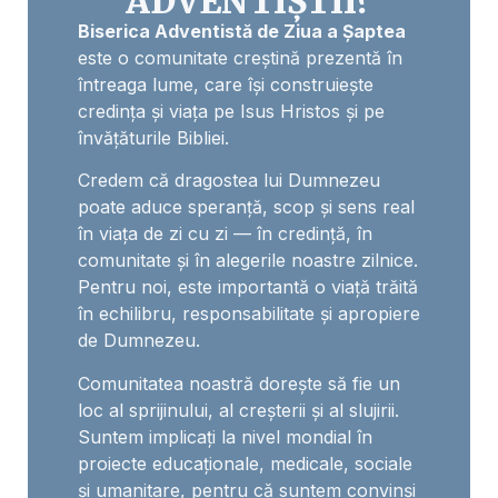
ADVENTIȘTII?
Biserica Adventistă de Ziua a Șaptea
este o comunitate creștină prezentă în
întreaga lume, care își construiește
credința și viața pe Isus Hristos și pe
învățăturile Bibliei.
Credem că dragostea lui Dumnezeu
poate aduce speranță, scop și sens real
în viața de zi cu zi — în credință, în
comunitate și în alegerile noastre zilnice.
Pentru noi, este importantă o viață trăită
în echilibru, responsabilitate și apropiere
de Dumnezeu.
Comunitatea noastră dorește să fie un
loc al sprijinului, al creșterii și al slujirii.
Suntem implicați la nivel mondial în
proiecte educaționale, medicale, sociale
și umanitare, pentru că suntem convinși