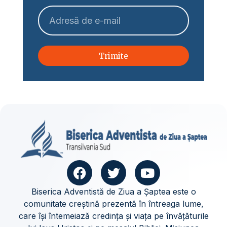
Trimite
Biserica Adventistă de Ziua a Șaptea este o
comunitate creștină prezentă în întreaga lume,
care își întemeiază credința și viața pe învățăturile