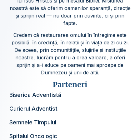
lui Isus Hristos și pe mesajul Bibliei. Misiunea
noastră este să oferim oamenilor speranță, direcție
și sprijin real — nu doar prin cuvinte, ci și prin
fapte.
Credem că restaurarea omului în întregime este
posibilă: în credință, în relații și în viața de zi cu zi.
De aceea, prin comunitățile, slujirile și instituțiile
noastre, lucrăm pentru a crea valoare, a oferi
sprijin și a-i aduce pe oameni mai aproape de
Dumnezeu și unii de alții.
Parteneri
Biserica Adventistă
Curierul Adventist
Semnele Timpului
Spitalul Oncologic