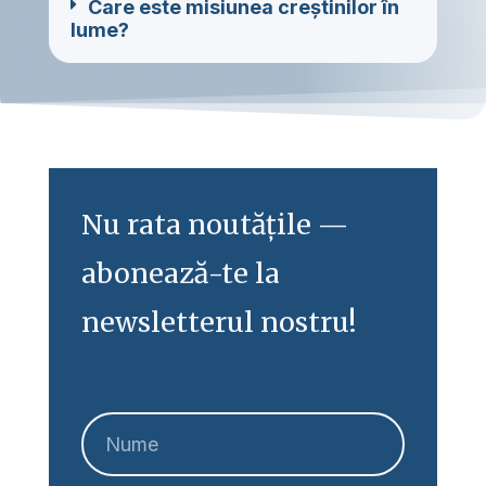
Care este misiunea creștinilor în
lume?
Nu rata noutățile —
abonează-te la
newsletterul nostru!