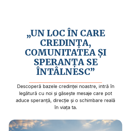
Credem în revenirea apropiată a lui Isus
Hristos și în faptul că viața are un sens și
un scop mai profund.
„UN LOC ÎN CARE
CREDINȚA,
COMUNITATEA ȘI
SPERANȚA SE
ÎNTÂLNESC”
Descoperă bazele credinței noastre, intră în
legătură cu noi și găsește mesaje care pot
aduce speranță, direcție și o schimbare reală
în viața ta.