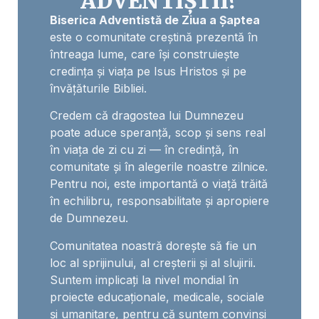
ADVENTIȘTII?
Biserica Adventistă de Ziua a Șaptea
este o comunitate creștină prezentă în
întreaga lume, care își construiește
credința și viața pe Isus Hristos și pe
învățăturile Bibliei.
Credem că dragostea lui Dumnezeu
poate aduce speranță, scop și sens real
în viața de zi cu zi — în credință, în
comunitate și în alegerile noastre zilnice.
Pentru noi, este importantă o viață trăită
în echilibru, responsabilitate și apropiere
de Dumnezeu.
Comunitatea noastră dorește să fie un
loc al sprijinului, al creșterii și al slujirii.
Suntem implicați la nivel mondial în
proiecte educaționale, medicale, sociale
și umanitare, pentru că suntem convinși