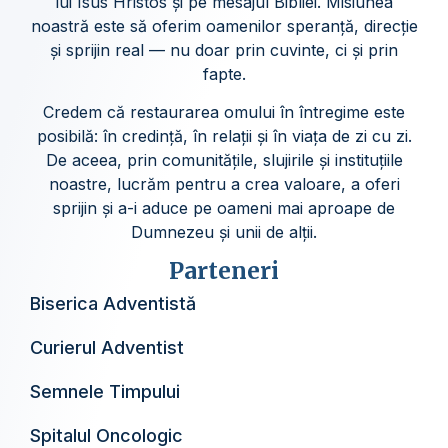
lui Isus Hristos și pe mesajul Bibliei. Misiunea
noastră este să oferim oamenilor speranță, direcție
și sprijin real — nu doar prin cuvinte, ci și prin
fapte.
Credem că restaurarea omului în întregime este
posibilă: în credință, în relații și în viața de zi cu zi.
De aceea, prin comunitățile, slujirile și instituțiile
noastre, lucrăm pentru a crea valoare, a oferi
sprijin și a-i aduce pe oameni mai aproape de
Dumnezeu și unii de alții.
Parteneri
Biserica Adventistă
Curierul Adventist
Semnele Timpului
Spitalul Oncologic