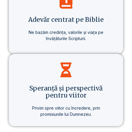
despre un stil de viață care aduce o
schimbare reală – în sănătate, în gândire
și în scopul vieții.
Adevăr centrat pe Biblie
Ne bazăm credința, valorile și viața pe
învățăturile Scripturii.
Baza tuturor învățăturilor noastre este
Biblia – prezentată clar, consecvent și pe
înțelesul fiecăruia.
Speranță și perspectivă
pentru viitor
Privim spre viitor cu încredere, prin
promisiunile lui Dumnezeu.