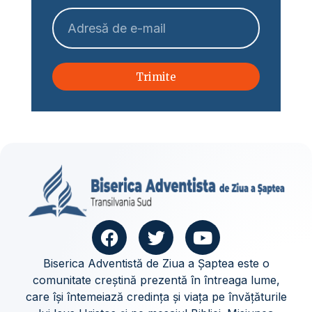
Trimite
Biserica Adventistă de Ziua a Șaptea este o
comunitate creștină prezentă în întreaga lume,
care își întemeiază credința și viața pe învățăturile