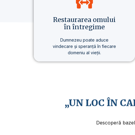
Restaurarea omului
în întregime
Dumnezeu poate aduce
vindecare și speranță în fiecare
domeniu al vieții.
Nu vorbim doar despre credință,
ci despre un stil de viață care
aduce o schimbare reală – în
sănătate, în gândire și în scopul
vieții.
„UN LOC ÎN C
Descoperă bazele 