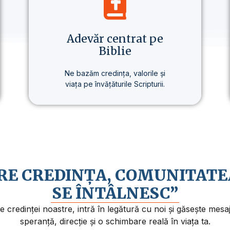
Adevăr centrat pe
Biblie
Ne bazăm credința, valorile și
viața pe învățăturile Scripturii.
Baza tuturor învățăturilor noastre
este Biblia – prezentată clar,
consecvent și pe înțelesul
fiecăruia.
ARE CREDINȚA, COMUNITATE
SE ÎNTÂLNESC”
credinței noastre, intră în legătură cu noi și găsește mes
speranță, direcție și o schimbare reală în viața ta.