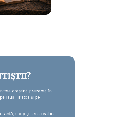
TIȘTII?
itate creștină prezentă în
 pe Isus Hristos și pe
anță, scop și sens real în