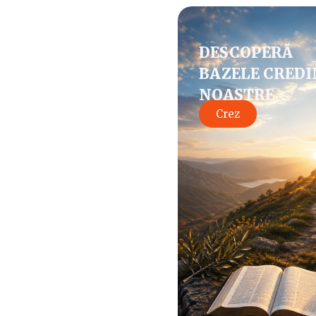
DESCOPERĂ
BAZELE CREDI
NOASTRE
Crez