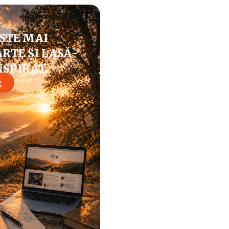
ȘTE MAI
RTE ȘI LASĂ-
NSPIRAT
g