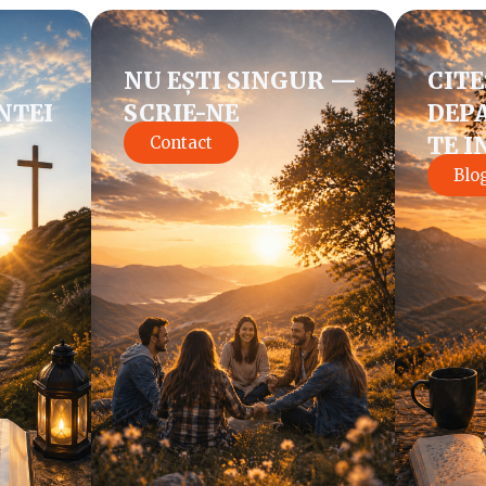
NU EȘTI SINGUR —
CITE
NȚEI
SCRIE-NE
DEPA
TE I
Contact
Blo