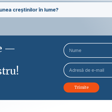
unea creștinilor în lume?
le —
tru!
Trimite