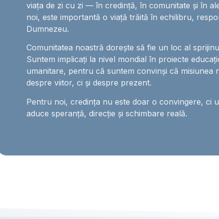
viața de zi cu zi — în credință, în comunitate și în al
noi, este importantă o viață trăită în echilibru, respo
Dumnezeu.
Comunitatea noastră dorește să fie un loc al sprijinului,
Suntem implicați la nivel mondial în proiecte educați
umanitare, pentru că suntem convinși că misiunea 
despre viitor, ci și despre prezent.
Pentru noi, credința nu este doar o convingere, ci 
aduce speranță, direcție și schimbare reală.