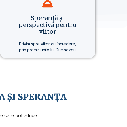
Speranță și
perspectivă pentru
viitor
Privim spre viitor cu încredere,
prin promisiunile lui Dumnezeu.
Credem în revenirea apropiată a
lui Isus Hristos și în faptul că viața
are un sens și un scop mai
profund.
A ȘI SPERANȚA
aje care pot aduce