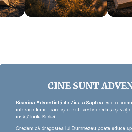
CINE SUNT ADVEN
Biserica Adventistă de Ziua a Șaptea
este o comun
întreaga lume, care își construiește credința și viața
învățăturile Bibliei.
Credem că dragostea lui Dumnezeu poate aduce sper